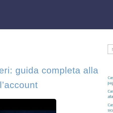
Sea
eri: guida completa alla
Cas
ll’account
pag
Cas
all
Cas
sic