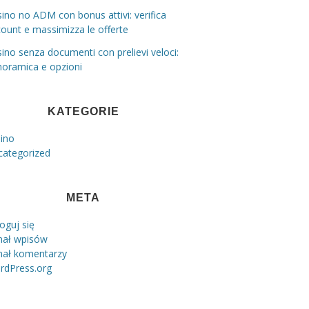
ino no ADM con bonus attivi: verifica
ount e massimizza le offerte
ino senza documenti con prelievi veloci:
oramica e opzioni
KATEGORIE
ino
categorized
META
oguj się
nał wpisów
nał komentarzy
rdPress.org