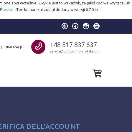
ione zbyt wcześnie. Zwykle jest to wskaźnik, że jakiś kod we wtyczce lub
Pressie
. (Ten komunikat został dodany w wersji 6.7.0.) in
+48 517 837 637
Zadzwon do nas
J LOKALIZACJI
rofesjonalne usługi informatyka
serwis@pomocinformatyka.com
ERIFICA DELL’ACCOUNT