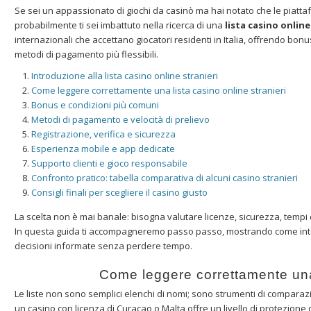
Se sei un appassionato di giochi da casinò ma hai notato che le piatta
probabilmente ti sei imbattuto nella ricerca di una
lista casino online
internazionali che accettano giocatori residenti in Italia, offrendo bonus
metodi di pagamento più flessibili.
Introduzione alla lista casino online stranieri
Come leggere correttamente una lista casino online stranieri
Bonus e condizioni più comuni
Metodi di pagamento e velocità di prelievo
Registrazione, verifica e sicurezza
Esperienza mobile e app dedicate
Supporto clienti e gioco responsabile
Confronto pratico: tabella comparativa di alcuni casino stranieri
Consigli finali per scegliere il casino giusto
La scelta non è mai banale: bisogna valutare licenze, sicurezza, tempi d
In questa guida ti accompagneremo passo passo, mostrando come inter
decisioni informate senza perdere tempo.
Come leggere correttamente una 
Le liste non sono semplici elenchi di nomi; sono strumenti di comparazion
un casino con licenza di Curaçao o Malta offre un livello di protezion