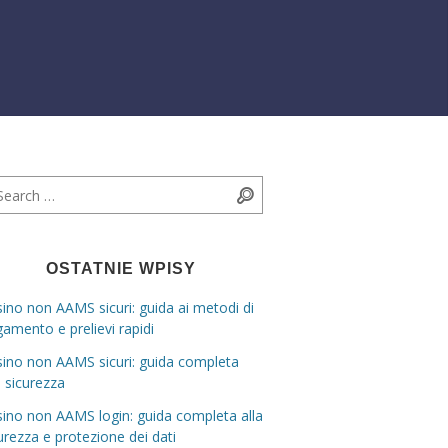
rch for:
Search
OSTATNIE WPISY
ino non AAMS sicuri: guida ai metodi di
amento e prelievi rapidi
ino non AAMS sicuri: guida completa
a sicurezza
ino non AAMS login: guida completa alla
urezza e protezione dei dati