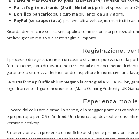
Carte di credito/debito (Visa, MasterCard)
: affidabili ma con te
Portafogli elettronici (Skrill, Neteller)
: prelievi spesso entro 2
Bonifico bancario
: più sicuro ma più lento, da 3 a 7 giorni.
PayPal (se supportato)
: prelievo ultra‑veloce, ma non tutti i casin
Ricorda di verificare se il casino applica commissioni sui prelievi: alcu
prelievi gratuiti ma solo a certe soglie di importo.
Registrazione, veri
Il processo di registrazione su un casino straniero può variare da pochi c
fornire nome, data di nascita, indirizzo email e un documento di ident
garantire la sicurezza dei tuoi fondi e rispettare le normative anti‑lava
Le piattaforme più affidabili impiegano la crittografia SSL a 256 bit, garan
logo di un ente di gioco riconosciuto (Malta Gaming Authority, UK Gamb
Esperienza mobile
Giocare dal cellulare è ormai la norma, e la maggior parte dei casinò n
e propria app per iOS e Android. Una buona app dovrebbe consentire di
versione desktop.
Fai attenzione alla presenza di notifiche push per le promozioni: sono
non gestite correttamente. Prova l’app prima di impegnare grandi somme: 